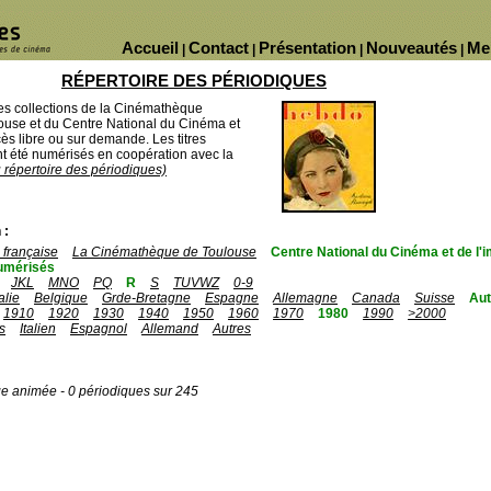
Accueil
Contact
Présentation
Nouveautés
Me
|
|
|
|
RÉPERTOIRE DES PÉRIODIQUES
des collections de la Cinémathèque
ouse et du Centre National du Cinéma et
ès libre ou sur demande. Les titres
 été numérisés en coopération avec la
u répertoire des périodiques)
 :
française
La Cinémathèque de Toulouse
Centre National du Cinéma et de l
umérisés
JKL
MNO
PQ
R
S
TUVWZ
0-9
talie
Belgique
Grde-Bretagne
Espagne
Allemagne
Canada
Suisse
Aut
1910
1920
1930
1940
1950
1960
1970
1980
1990
>2000
s
Italien
Espagnol
Allemand
Autres
ge animée - 0 périodiques sur 245