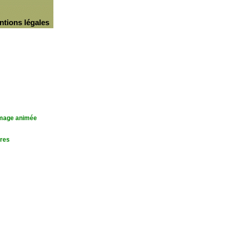
ntions légales
'image animée
res