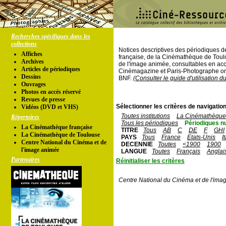
Recherches spécifiques dans les
collections
Notices descriptives des périodiques 
Affiches
française, de la Cinémathèque de Toul
Archives
de l'image animée, consultables en acc
Articles de périodiques
Cinémagazine et Paris-Photographe ont
Dessins
BNF.
(Consulter le guide d'utilisation d
Ouvrages
Photos en accés réservé
Revues de presse
Sélectionner les critères de navigation
Vidéos (DVD et VHS)
Toutes institutions
La Cinémathèque 
Répertoires
Tous les périodiques
Périodiques n
La Cinémathèque française
TITRE
Tous
AB
C
DE
F
GHI
La Cinémathèque de Toulouse
PAYS
Tous
France
Etats-Unis
I
Centre National du Cinéma et de
DECENNIE
Toutes
<1900
1900
l'image animée
LANGUE
Toutes
Français
Anglai
Partenaires
Réinitialiser les critères
Centre National du Cinéma et de l'ima