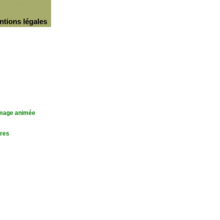
ntions légales
'image animée
res