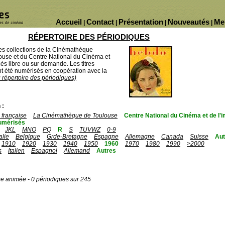
Accueil
Contact
Présentation
Nouveautés
Me
|
|
|
|
RÉPERTOIRE DES PÉRIODIQUES
des collections de la Cinémathèque
ouse et du Centre National du Cinéma et
ès libre ou sur demande. Les titres
 été numérisés en coopération avec la
u répertoire des périodiques)
 :
française
La Cinémathèque de Toulouse
Centre National du Cinéma et de l
umérisés
JKL
MNO
PQ
R
S
TUVWZ
0-9
talie
Belgique
Grde-Bretagne
Espagne
Allemagne
Canada
Suisse
Aut
1910
1920
1930
1940
1950
1960
1970
1980
1990
>2000
s
Italien
Espagnol
Allemand
Autres
ge animée - 0 périodiques sur 245