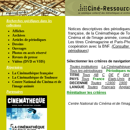
Recherches spécifiques dans les
collections
Notices descriptives des périodique
Affiches
française, de la Cinémathèque de To
Archives
Cinéma et de l'image animée, consul
Articles de périodiques
Les titres Cinémagazine et Paris-Ph
Dessins
coopération avec la BNF.
(Consulter 
Ouvrages
périodiques)
Photos en accés réservé
Revues de presse
Sélectionner les critères de navigation
Vidéos (DVD et VHS)
Toutes institutions
La Cinémathèque 
Répertoires
Tous les périodiques
Périodiques n
La Cinémathèque française
TITRE
Tous
AB
C
DE
F
GHI
La Cinémathèque de Toulouse
PAYS
Tous
France
Etats-Unis
I
Centre National du Cinéma et de
DECENNIE
Toutes
<1900
1900
l'image animée
LANGUE
Toutes
Français
Anglai
Partenaires
Réinitialiser les critères
Centre National du Cinéma et de l'ima