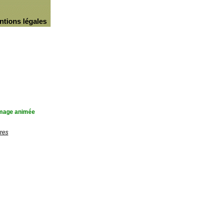
ntions légales
'image animée
res