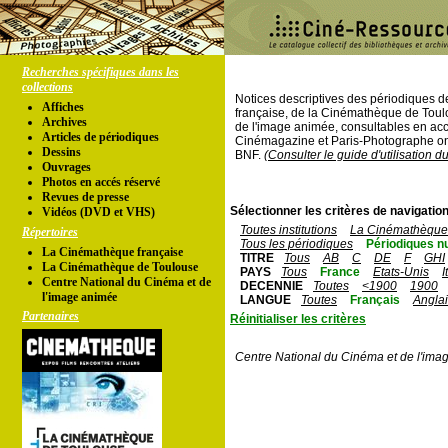
Recherches spécifiques dans les
collections
Notices descriptives des périodiques 
Affiches
française, de la Cinémathèque de Toul
Archives
de l'image animée, consultables en acc
Articles de périodiques
Cinémagazine et Paris-Photographe ont
Dessins
BNF.
(Consulter le guide d'utilisation d
Ouvrages
Photos en accés réservé
Revues de presse
Sélectionner les critères de navigation
Vidéos (DVD et VHS)
Toutes institutions
La Cinémathèque 
Répertoires
Tous les périodiques
Périodiques n
La Cinémathèque française
TITRE
Tous
AB
C
DE
F
GHI
La Cinémathèque de Toulouse
PAYS
Tous
France
Etats-Unis
I
Centre National du Cinéma et de
DECENNIE
Toutes
<1900
1900
l'image animée
LANGUE
Toutes
Français
Angla
Partenaires
Réinitialiser les critères
Centre National du Cinéma et de l'ima