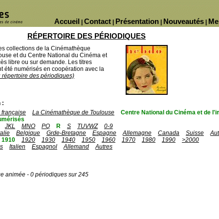
Accueil
Contact
Présentation
Nouveautés
Me
|
|
|
|
RÉPERTOIRE DES PÉRIODIQUES
des collections de la Cinémathèque
ouse et du Centre National du Cinéma et
ès libre ou sur demande. Les titres
 été numérisés en coopération avec la
u répertoire des périodiques)
 :
française
La Cinémathèque de Toulouse
Centre National du Cinéma et de l
umérisés
JKL
MNO
PQ
R
S
TUVWZ
0-9
talie
Belgique
Grde-Bretagne
Espagne
Allemagne
Canada
Suisse
Aut
1910
1920
1930
1940
1950
1960
1970
1980
1990
>2000
is
Italien
Espagnol
Allemand
Autres
ge animée - 0 périodiques sur 245