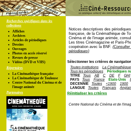
Recherches spécifiques dans les
collections
Notices descriptives des périodique
Affiches
française, de la Cinémathèque de To
Archives
Cinéma et de l'image animée, consul
Articles de périodiques
Les titres Cinémagazine et Paris-Ph
Dessins
coopération avec la BNF.
(Consulter 
Ouvrages
périodiques)
Photos en accés réservé
Revues de presse
Sélectionner les critères de navigation
Vidéos (DVD et VHS)
Toutes institutions
La Cinémathèque 
Répertoires
Tous les périodiques
Périodiques n
La Cinémathèque française
TITRE
Tous
AB
C
DE
F
GHI
La Cinémathèque de Toulouse
PAYS
Tous
France
Etats-Unis
Centre National du Cinéma et de
DECENNIE
Toutes
<1900
1900
l'image animée
LANGUE
Toutes
Français
Anglai
Partenaires
Réinitialiser les critères
Centre National du Cinéma et de l'ima