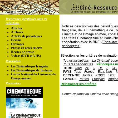
Recherches spécifiques dans les
collections
Notices descriptives des périodique
Affiches
française, de la Cinémathèque de To
Archives
Cinéma et de l'image animée, consul
Articles de périodiques
Les titres Cinémagazine et Paris-Ph
Dessins
coopération avec la BNF.
(Consulter 
Ouvrages
périodiques)
Photos en accés réservé
Revues de presse
Sélectionner les critères de navigation
Vidéos (DVD et VHS)
Toutes institutions
La Cinémathèque 
Répertoires
Tous les périodiques
Périodiques n
La Cinémathèque française
TITRE
Tous
AB
C
DE
F
GHI
La Cinémathèque de Toulouse
PAYS
Tous
France
Etats-Unis
I
Centre National du Cinéma et de
DECENNIE
Toutes
<1900
1900
l'image animée
LANGUE
Toutes
Français
Anglai
Partenaires
Réinitialiser les critères
Centre National du Cinéma et de l'ima