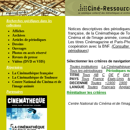
Recherches spécifiques dans les
collections
Notices descriptives des périodique
Affiches
française, de la Cinémathèque de To
Archives
Cinéma et de l'image animée, consul
Articles de périodiques
Les titres Cinémagazine et Paris-Ph
Dessins
coopération avec la BNF.
(Consulter 
Ouvrages
périodiques)
Photos en accés réservé
Revues de presse
Sélectionner les critères de navigation
Vidéos (DVD et VHS)
Toutes institutions
La Cinémathèque 
Répertoires
Tous les périodiques
Périodiques n
La Cinémathèque française
TITRE
Tous
AB
C
DE
F
GHI
La Cinémathèque de Toulouse
PAYS
Tous
France
Etats-Unis
I
Centre National du Cinéma et de
DECENNIE
Toutes
<1900
1900
l'image animée
LANGUE
Toutes
Français
Anglai
Partenaires
Réinitialiser les critères
Centre National du Cinéma et de l'ima