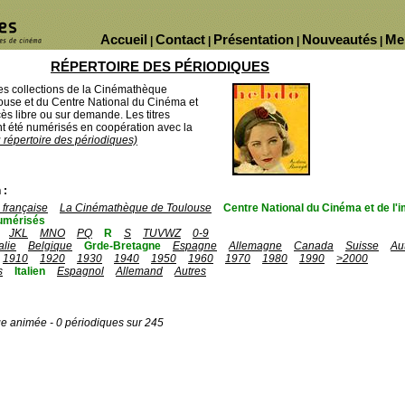
Accueil
Contact
Présentation
Nouveautés
Me
|
|
|
|
RÉPERTOIRE DES PÉRIODIQUES
des collections de la Cinémathèque
ouse et du Centre National du Cinéma et
ès libre ou sur demande. Les titres
 été numérisés en coopération avec la
u répertoire des périodiques)
 :
française
La Cinémathèque de Toulouse
Centre National du Cinéma et de l
umérisés
JKL
MNO
PQ
R
S
TUVWZ
0-9
talie
Belgique
Grde-Bretagne
Espagne
Allemagne
Canada
Suisse
Au
1910
1920
1930
1940
1950
1960
1970
1980
1990
>2000
s
Italien
Espagnol
Allemand
Autres
ge animée - 0 périodiques sur 245