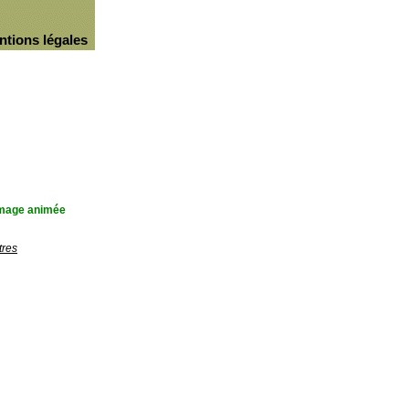
ntions légales
'image animée
tres