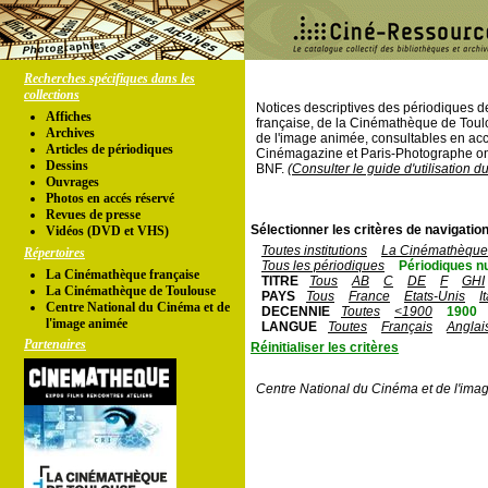
Recherches spécifiques dans les
collections
Notices descriptives des périodiques 
Affiches
française, de la Cinémathèque de Toul
Archives
de l'image animée, consultables en acc
Articles de périodiques
Cinémagazine et Paris-Photographe ont
Dessins
BNF.
(Consulter le guide d'utilisation d
Ouvrages
Photos en accés réservé
Revues de presse
Sélectionner les critères de navigation
Vidéos (DVD et VHS)
Toutes institutions
La Cinémathèque 
Répertoires
Tous les périodiques
Périodiques n
La Cinémathèque française
TITRE
Tous
AB
C
DE
F
GHI
La Cinémathèque de Toulouse
PAYS
Tous
France
Etats-Unis
I
Centre National du Cinéma et de
DECENNIE
Toutes
<1900
1900
l'image animée
LANGUE
Toutes
Français
Anglai
Partenaires
Réinitialiser les critères
Centre National du Cinéma et de l'ima