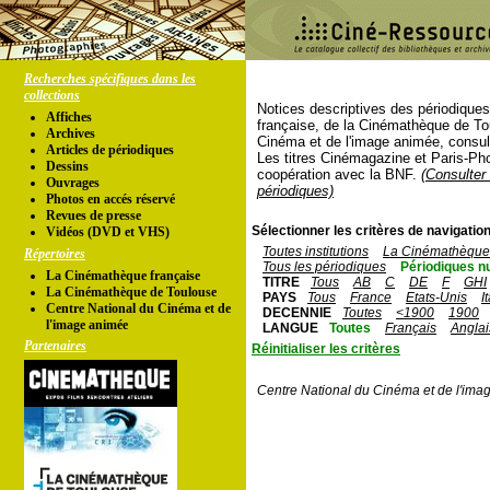
Recherches spécifiques dans les
collections
Notices descriptives des périodique
Affiches
française, de la Cinémathèque de To
Archives
Cinéma et de l'image animée, consul
Articles de périodiques
Les titres Cinémagazine et Paris-Ph
Dessins
coopération avec la BNF.
(Consulter 
Ouvrages
périodiques)
Photos en accés réservé
Revues de presse
Sélectionner les critères de navigation
Vidéos (DVD et VHS)
Toutes institutions
La Cinémathèque 
Répertoires
Tous les périodiques
Périodiques n
La Cinémathèque française
TITRE
Tous
AB
C
DE
F
GHI
La Cinémathèque de Toulouse
PAYS
Tous
France
Etats-Unis
I
Centre National du Cinéma et de
DECENNIE
Toutes
<1900
1900
l'image animée
LANGUE
Toutes
Français
Anglai
Partenaires
Réinitialiser les critères
Centre National du Cinéma et de l'ima