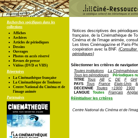
Recherches spécifiques dans les
collections
Notices descriptives des périodique
Affiches
française, de la Cinémathèque de To
Archives
Cinéma et de l'image animée, consul
Articles de périodiques
Les titres Cinémagazine et Paris-Ph
Dessins
coopération avec la BNF.
(Consulter 
Ouvrages
périodiques)
Photos en accés réservé
Revues de presse
Sélectionner les critères de navigation
Vidéos (DVD et VHS)
Toutes institutions
La Cinémathèque 
Répertoires
Tous les périodiques
Périodiques n
La Cinémathèque française
TITRE
Tous
AB
C
DE
F
GHI
La Cinémathèque de Toulouse
PAYS
Tous
France
Etats-Unis
I
Centre National du Cinéma et de
DECENNIE
Toutes
<1900
1900
l'image animée
LANGUE
Toutes
Français
Anglai
Partenaires
Réinitialiser les critères
Centre National du Cinéma et de l'ima