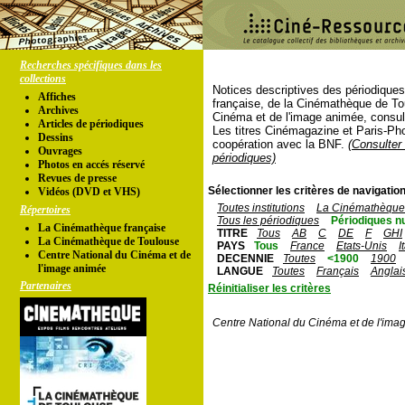
Recherches spécifiques dans les
collections
Notices descriptives des périodique
Affiches
française, de la Cinémathèque de To
Archives
Cinéma et de l'image animée, consul
Articles de périodiques
Les titres Cinémagazine et Paris-Ph
Dessins
coopération avec la BNF.
(Consulter 
Ouvrages
périodiques)
Photos en accés réservé
Revues de presse
Sélectionner les critères de navigation
Vidéos (DVD et VHS)
Toutes institutions
La Cinémathèque 
Répertoires
Tous les périodiques
Périodiques n
La Cinémathèque française
TITRE
Tous
AB
C
DE
F
GHI
La Cinémathèque de Toulouse
PAYS
Tous
France
Etats-Unis
I
Centre National du Cinéma et de
DECENNIE
Toutes
<1900
1900
l'image animée
LANGUE
Toutes
Français
Anglai
Partenaires
Réinitialiser les critères
Centre National du Cinéma et de l'ima