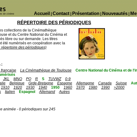
Accueil
Contact
Présentation
Nouveautés
Me
|
|
|
|
RÉPERTOIRE DES PÉRIODIQUES
des collections de la Cinémathèque
ouse et du Centre National du Cinéma et
ès libre ou sur demande. Les titres
 été numérisés en coopération avec la
u répertoire des périodiques)
 :
française
La Cinémathèque de Toulouse
Centre National du Cinéma et de l
umérisés
JKL
MNO
PQ
R
S
TUVWZ
0-9
talie
Belgique
Grde-Bretagne
Espagne
Allemagne
Canada
Suisse
Aut
1910
1920
1930
1940
1950
1960
1970
1980
1990
>2000
s
Italien
Espagnol
Allemand
Autres
ge animée - 0 périodiques sur 245