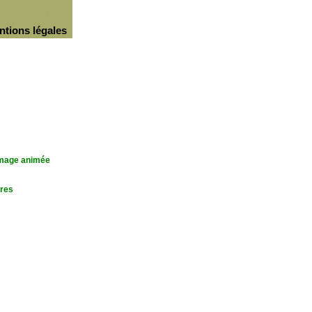
ntions légales
'image animée
res