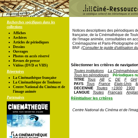
Recherches spécifiques dans les
collections
Notices descriptives des périodiques 
Affiches
française, de la Cinémathèque de Toul
Archives
de l'image animée, consultables en acc
Articles de périodiques
Cinémagazine et Paris-Photographe ont
Dessins
BNF.
(Consulter le guide d'utilisation d
Ouvrages
Photos en accés réservé
Revues de presse
Sélectionner les critères de navigation
Vidéos (DVD et VHS)
Toutes institutions
La Cinémathèque 
Répertoires
Tous les périodiques
Périodiques n
La Cinémathèque française
TITRE
Tous
AB
C
DE
F
GHI
La Cinémathèque de Toulouse
PAYS
Tous
France
Etats-Unis
I
Centre National du Cinéma et de
DECENNIE
Toutes
<1900
1900
l'image animée
LANGUE
Toutes
Français
Anglai
Partenaires
Réinitialiser les critères
Centre National du Cinéma et de l'ima