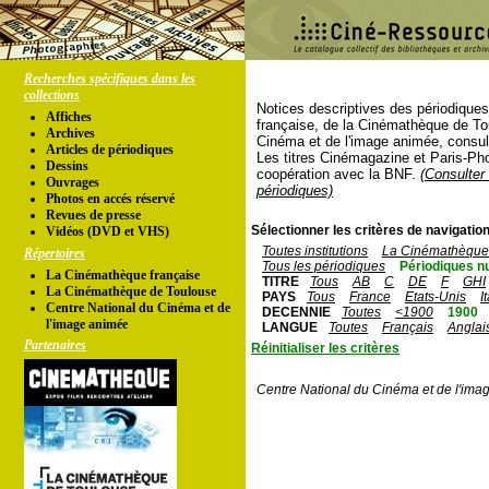
Recherches spécifiques dans les
collections
Notices descriptives des périodique
Affiches
française, de la Cinémathèque de To
Archives
Cinéma et de l'image animée, consul
Articles de périodiques
Les titres Cinémagazine et Paris-Ph
Dessins
coopération avec la BNF.
(Consulter 
Ouvrages
périodiques)
Photos en accés réservé
Revues de presse
Sélectionner les critères de navigation
Vidéos (DVD et VHS)
Toutes institutions
La Cinémathèque 
Répertoires
Tous les périodiques
Périodiques n
La Cinémathèque française
TITRE
Tous
AB
C
DE
F
GHI
La Cinémathèque de Toulouse
PAYS
Tous
France
Etats-Unis
I
Centre National du Cinéma et de
DECENNIE
Toutes
<1900
1900
l'image animée
LANGUE
Toutes
Français
Anglai
Partenaires
Réinitialiser les critères
Centre National du Cinéma et de l'ima