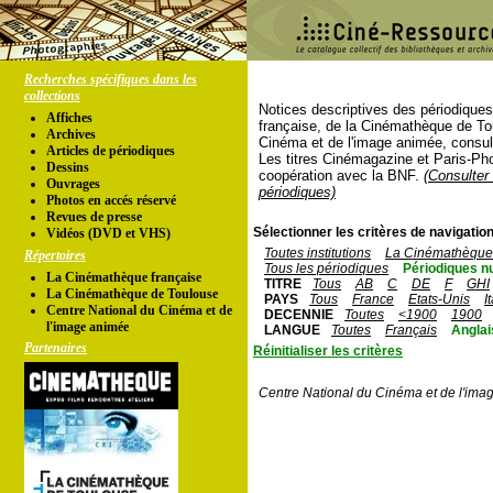
Recherches spécifiques dans les
collections
Notices descriptives des périodique
Affiches
française, de la Cinémathèque de To
Archives
Cinéma et de l'image animée, consul
Articles de périodiques
Les titres Cinémagazine et Paris-Ph
Dessins
coopération avec la BNF.
(Consulter 
Ouvrages
périodiques)
Photos en accés réservé
Revues de presse
Sélectionner les critères de navigation
Vidéos (DVD et VHS)
Toutes institutions
La Cinémathèque 
Répertoires
Tous les périodiques
Périodiques n
La Cinémathèque française
TITRE
Tous
AB
C
DE
F
GHI
La Cinémathèque de Toulouse
PAYS
Tous
France
Etats-Unis
I
Centre National du Cinéma et de
DECENNIE
Toutes
<1900
1900
l'image animée
LANGUE
Toutes
Français
Anglai
Partenaires
Réinitialiser les critères
Centre National du Cinéma et de l'ima