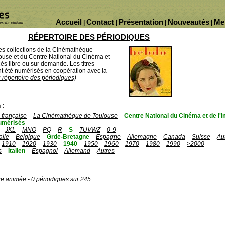
Accueil
Contact
Présentation
Nouveautés
Me
|
|
|
|
RÉPERTOIRE DES PÉRIODIQUES
des collections de la Cinémathèque
ouse et du Centre National du Cinéma et
ès libre ou sur demande. Les titres
 été numérisés en coopération avec la
u répertoire des périodiques)
 :
française
La Cinémathèque de Toulouse
Centre National du Cinéma et de l
umérisés
JKL
MNO
PQ
R
S
TUVWZ
0-9
talie
Belgique
Grde-Bretagne
Espagne
Allemagne
Canada
Suisse
Au
1910
1920
1930
1940
1950
1960
1970
1980
1990
>2000
s
Italien
Espagnol
Allemand
Autres
ge animée - 0 périodiques sur 245