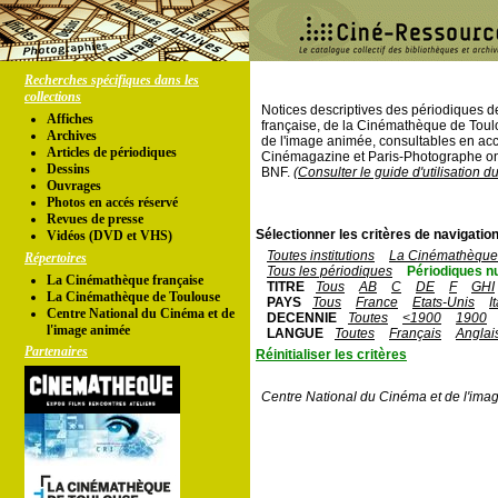
Recherches spécifiques dans les
collections
Notices descriptives des périodiques 
Affiches
française, de la Cinémathèque de Toul
Archives
de l'image animée, consultables en acc
Articles de périodiques
Cinémagazine et Paris-Photographe ont
Dessins
BNF.
(Consulter le guide d'utilisation d
Ouvrages
Photos en accés réservé
Revues de presse
Sélectionner les critères de navigation
Vidéos (DVD et VHS)
Toutes institutions
La Cinémathèque 
Répertoires
Tous les périodiques
Périodiques n
La Cinémathèque française
TITRE
Tous
AB
C
DE
F
GHI
La Cinémathèque de Toulouse
PAYS
Tous
France
Etats-Unis
I
Centre National du Cinéma et de
DECENNIE
Toutes
<1900
1900
l'image animée
LANGUE
Toutes
Français
Anglai
Partenaires
Réinitialiser les critères
Centre National du Cinéma et de l'ima