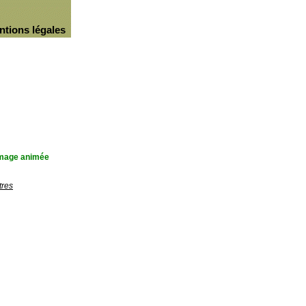
ntions légales
'image animée
tres