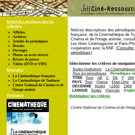
Recherches spécifiques dans les
collections
Notices descriptives des périodique
Affiches
française, de la Cinémathèque de To
Archives
Cinéma et de l'image animée, consul
Articles de périodiques
Les titres Cinémagazine et Paris-Ph
Dessins
coopération avec la BNF.
(Consulter 
Ouvrages
périodiques)
Photos en accés réservé
Revues de presse
Sélectionner les critères de navigation
Vidéos (DVD et VHS)
Toutes institutions
La Cinémathèque 
Répertoires
Tous les périodiques
Périodiques n
La Cinémathèque française
TITRE
Tous
AB
C
DE
F
GHI
La Cinémathèque de Toulouse
PAYS
Tous
France
Etats-Unis
I
Centre National du Cinéma et de
DECENNIE
Toutes
<1900
1900
l'image animée
LANGUE
Toutes
Français
Anglai
Partenaires
Réinitialiser les critères
Centre National du Cinéma et de l'ima