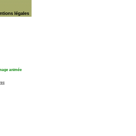
ntions légales
'image animée
res