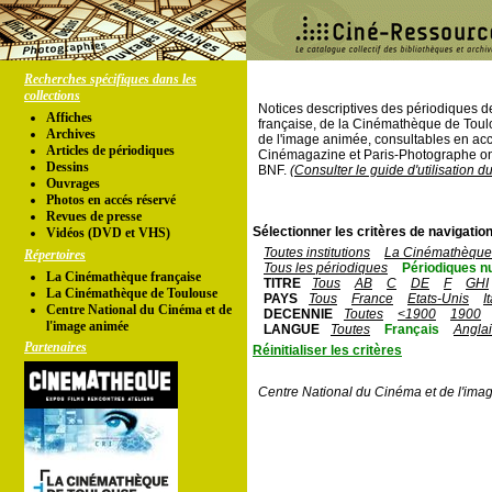
Recherches spécifiques dans les
collections
Notices descriptives des périodiques 
Affiches
française, de la Cinémathèque de Toul
Archives
de l'image animée, consultables en acc
Articles de périodiques
Cinémagazine et Paris-Photographe ont
Dessins
BNF.
(Consulter le guide d'utilisation d
Ouvrages
Photos en accés réservé
Revues de presse
Sélectionner les critères de navigation
Vidéos (DVD et VHS)
Toutes institutions
La Cinémathèque 
Répertoires
Tous les périodiques
Périodiques n
La Cinémathèque française
TITRE
Tous
AB
C
DE
F
GHI
La Cinémathèque de Toulouse
PAYS
Tous
France
Etats-Unis
I
Centre National du Cinéma et de
DECENNIE
Toutes
<1900
1900
l'image animée
LANGUE
Toutes
Français
Angla
Partenaires
Réinitialiser les critères
Centre National du Cinéma et de l'ima