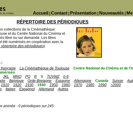
Accueil
Contact
Présentation
Nouveautés
Me
|
|
|
|
RÉPERTOIRE DES PÉRIODIQUES
des collections de la Cinémathèque
ouse et du Centre National du Cinéma et
ès libre ou sur demande. Les titres
 été numérisés en coopération avec la
u répertoire des périodiques)
 :
française
La Cinémathèque de Toulouse
Centre National du Cinéma et de l
umérisés
JKL
MNO
PQ
R
S
TUVWZ
0-9
talie
Belgique
Grde-Bretagne
Espagne
Allemagne
Canada
Suisse
Aut
1910
1920
1930
1940
1950
1960
1970
1980
1990
>2000
is
Italien
Espagnol
Allemand
Autres
ge animée - 0 périodiques sur 245