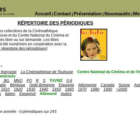
Accueil
Contact
Présentation
Nouveautés
Me
|
|
|
|
RÉPERTOIRE DES PÉRIODIQUES
des collections de la Cinémathèque
ouse et du Centre National du Cinéma et
ès libre ou sur demande. Les titres
 été numérisés en coopération avec la
u répertoire des périodiques)
 :
française
La Cinémathèque de Toulouse
Centre National du Cinéma et de l
umérisés
JKL
MNO
PQ
R
S
TUVWZ
0-9
talie
Belgique
Grde-Bretagne
Espagne
Allemagne
Canada
Suisse
Aut
1910
1920
1930
1940
1950
1960
1970
1980
1990
>2000
s
Italien
Espagnol
Allemand
Autres
ge animée - 0 périodiques sur 245