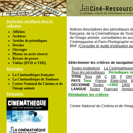
Recherches spécifiques dans les
collections
Notices descriptives des périodiques 
Affiches
française, de la Cinémathèque de Toul
Archives
de l'image animée, consultables en acc
Articles de périodiques
Cinémagazine et Paris-Photographe ont
Dessins
BNF.
(Consulter le guide d'utilisation d
Ouvrages
Photos en accés réservé
Revues de presse
Sélectionner les critères de navigation
Vidéos (DVD et VHS)
Toutes institutions
La Cinémathèque 
Répertoires
Tous les périodiques
Périodiques n
La Cinémathèque française
TITRE
Tous
AB
C
DE
F
GHI
La Cinémathèque de Toulouse
PAYS
Tous
France
Etats-Unis
I
Centre National du Cinéma et de
DECENNIE
Toutes
<1900
1900
l'image animée
LANGUE
Toutes
Français
Anglai
Partenaires
Réinitialiser les critères
Centre National du Cinéma et de l'ima