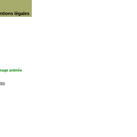
ntions légales
'image animée
res