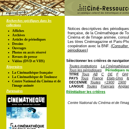
Recherches spécifiques dans les
collections
Notices descriptives des périodique
Affiches
française, de la Cinémathèque de To
Archives
Cinéma et de l'image animée, consul
Articles de périodiques
Les titres Cinémagazine et Paris-Ph
Dessins
coopération avec la BNF.
(Consulter 
Ouvrages
périodiques)
Photos en accés réservé
Revues de presse
Sélectionner les critères de navigation
Vidéos (DVD et VHS)
Toutes institutions
La Cinémathèque 
Répertoires
Tous les périodiques
Périodiques n
La Cinémathèque française
TITRE
Tous
AB
C
DE
F
GHI
La Cinémathèque de Toulouse
PAYS
Tous
France
Etats-Unis
I
Centre National du Cinéma et de
DECENNIE
Toutes
<1900
1900
l'image animée
LANGUE
Toutes
Français
Anglai
Partenaires
Réinitialiser les critères
Centre National du Cinéma et de l'ima