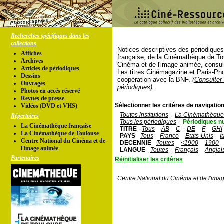
Recherches spécifiques dans les
collections
Notices descriptives des périodique
Affiches
française, de la Cinémathèque de To
Archives
Cinéma et de l'image animée, consul
Articles de périodiques
Les titres Cinémagazine et Paris-Ph
Dessins
coopération avec la BNF.
(Consulter 
Ouvrages
périodiques)
Photos en accés réservé
Revues de presse
Sélectionner les critères de navigation
Vidéos (DVD et VHS)
Toutes institutions
La Cinémathèque 
Répertoires
Tous les périodiques
Périodiques n
La Cinémathèque française
TITRE
Tous
AB
C
DE
F
GHI
La Cinémathèque de Toulouse
PAYS
Tous
France
Etats-Unis
I
Centre National du Cinéma et de
DECENNIE
Toutes
<1900
1900
l'image animée
LANGUE
Toutes
Français
Anglai
Partenaires
Réinitialiser les critères
Centre National du Cinéma et de l'ima