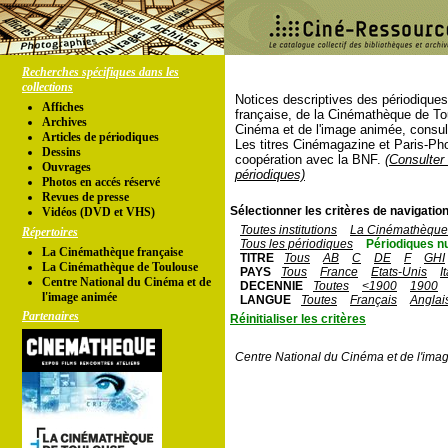
Recherches spécifiques dans les
collections
Notices descriptives des périodique
Affiches
française, de la Cinémathèque de To
Archives
Cinéma et de l'image animée, consul
Articles de périodiques
Les titres Cinémagazine et Paris-Ph
Dessins
coopération avec la BNF.
(Consulter 
Ouvrages
périodiques)
Photos en accés réservé
Revues de presse
Sélectionner les critères de navigation
Vidéos (DVD et VHS)
Toutes institutions
La Cinémathèque 
Répertoires
Tous les périodiques
Périodiques n
La Cinémathèque française
TITRE
Tous
AB
C
DE
F
GHI
La Cinémathèque de Toulouse
PAYS
Tous
France
Etats-Unis
I
Centre National du Cinéma et de
DECENNIE
Toutes
<1900
1900
l'image animée
LANGUE
Toutes
Français
Anglai
Partenaires
Réinitialiser les critères
Centre National du Cinéma et de l'ima