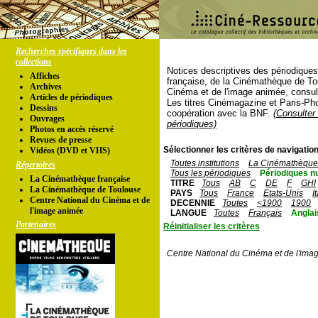
Recherches spécifiques dans les
collections
Notices descriptives des périodique
Affiches
française, de la Cinémathèque de To
Archives
Cinéma et de l'image animée, consul
Articles de périodiques
Les titres Cinémagazine et Paris-Ph
Dessins
coopération avec la BNF.
(Consulter 
Ouvrages
périodiques)
Photos en accés réservé
Revues de presse
Sélectionner les critères de navigation
Vidéos (DVD et VHS)
Toutes institutions
La Cinémathèque 
Répertoires
Tous les périodiques
Périodiques n
La Cinémathèque française
TITRE
Tous
AB
C
DE
F
GHI
La Cinémathèque de Toulouse
PAYS
Tous
France
Etats-Unis
I
Centre National du Cinéma et de
DECENNIE
Toutes
<1900
1900
l'image animée
LANGUE
Toutes
Français
Anglai
Partenaires
Réinitialiser les critères
Centre National du Cinéma et de l'ima