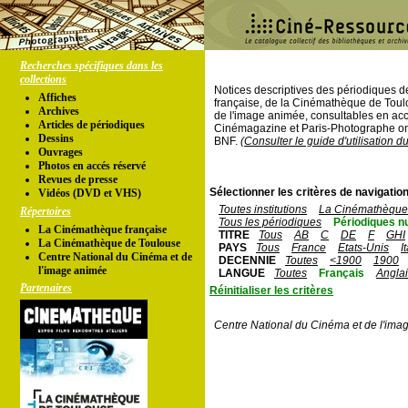
Recherches spécifiques dans les
collections
Notices descriptives des périodiques 
Affiches
française, de la Cinémathèque de Toul
Archives
de l'image animée, consultables en acc
Articles de périodiques
Cinémagazine et Paris-Photographe ont
Dessins
BNF.
(Consulter le guide d'utilisation d
Ouvrages
Photos en accés réservé
Revues de presse
Sélectionner les critères de navigation
Vidéos (DVD et VHS)
Toutes institutions
La Cinémathèque 
Répertoires
Tous les périodiques
Périodiques n
La Cinémathèque française
TITRE
Tous
AB
C
DE
F
GHI
La Cinémathèque de Toulouse
PAYS
Tous
France
Etats-Unis
I
Centre National du Cinéma et de
DECENNIE
Toutes
<1900
1900
l'image animée
LANGUE
Toutes
Français
Angla
Partenaires
Réinitialiser les critères
Centre National du Cinéma et de l'ima