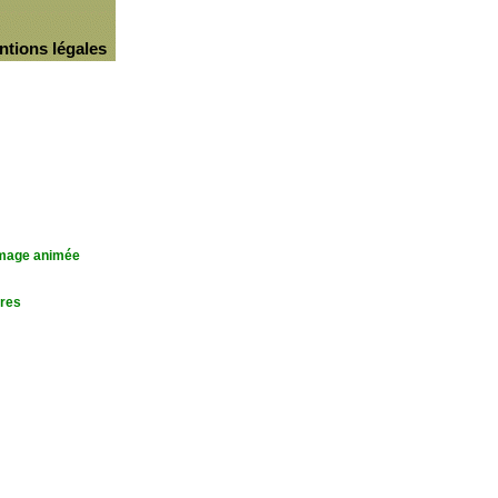
ntions légales
'image animée
res