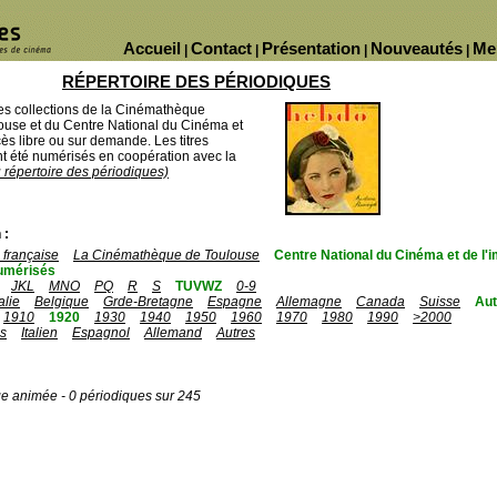
Accueil
Contact
Présentation
Nouveautés
Me
|
|
|
|
RÉPERTOIRE DES PÉRIODIQUES
des collections de la Cinémathèque
ouse et du Centre National du Cinéma et
ès libre ou sur demande. Les titres
 été numérisés en coopération avec la
u répertoire des périodiques)
 :
française
La Cinémathèque de Toulouse
Centre National du Cinéma et de l
umérisés
JKL
MNO
PQ
R
S
TUVWZ
0-9
talie
Belgique
Grde-Bretagne
Espagne
Allemagne
Canada
Suisse
Aut
1910
1920
1930
1940
1950
1960
1970
1980
1990
>2000
is
Italien
Espagnol
Allemand
Autres
ge animée - 0 périodiques sur 245