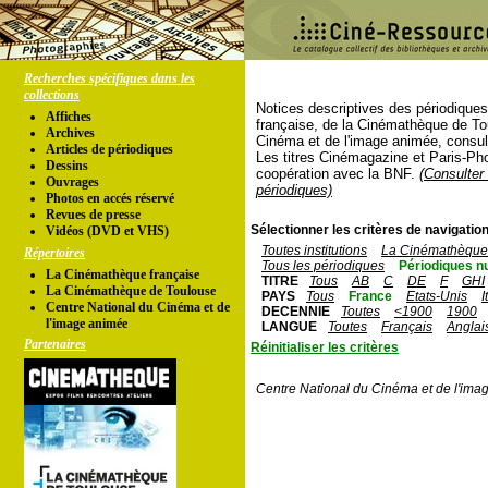
Recherches spécifiques dans les
collections
Notices descriptives des périodique
Affiches
française, de la Cinémathèque de To
Archives
Cinéma et de l'image animée, consul
Articles de périodiques
Les titres Cinémagazine et Paris-Ph
Dessins
coopération avec la BNF.
(Consulter 
Ouvrages
périodiques)
Photos en accés réservé
Revues de presse
Sélectionner les critères de navigation
Vidéos (DVD et VHS)
Toutes institutions
La Cinémathèque 
Répertoires
Tous les périodiques
Périodiques n
La Cinémathèque française
TITRE
Tous
AB
C
DE
F
GHI
La Cinémathèque de Toulouse
PAYS
Tous
France
Etats-Unis
I
Centre National du Cinéma et de
DECENNIE
Toutes
<1900
1900
l'image animée
LANGUE
Toutes
Français
Anglai
Partenaires
Réinitialiser les critères
Centre National du Cinéma et de l'ima