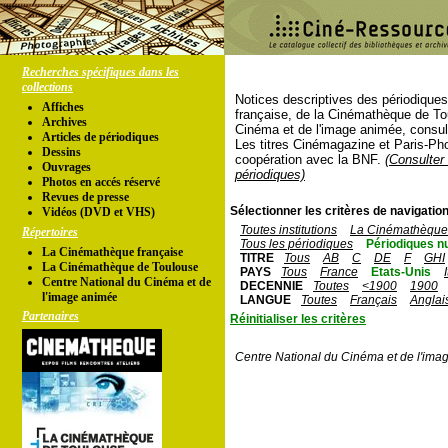
Recherches spécifiques dans les
collections
Notices descriptives des périodique
Affiches
française, de la Cinémathèque de To
Archives
Cinéma et de l'image animée, consul
Articles de périodiques
Les titres Cinémagazine et Paris-Ph
Dessins
coopération avec la BNF.
(Consulter 
Ouvrages
périodiques)
Photos en accés réservé
Revues de presse
Sélectionner les critères de navigation
Vidéos (DVD et VHS)
Toutes institutions
La Cinémathèque 
Répertoires
Tous les périodiques
Périodiques n
La Cinémathèque française
TITRE
Tous
AB
C
DE
F
GHI
La Cinémathèque de Toulouse
PAYS
Tous
France
Etats-Unis
Centre National du Cinéma et de
DECENNIE
Toutes
<1900
1900
l'image animée
LANGUE
Toutes
Français
Anglai
Partenaires
Réinitialiser les critères
Centre National du Cinéma et de l'ima