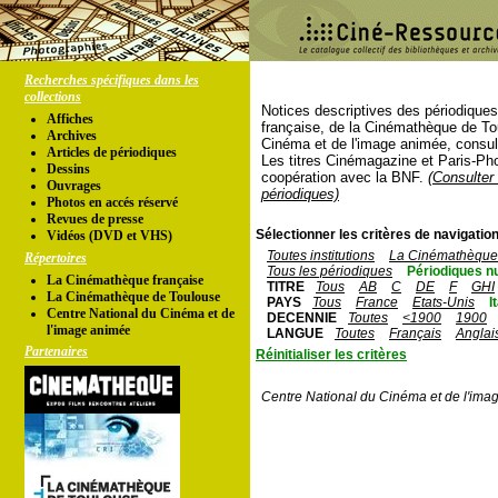
Recherches spécifiques dans les
collections
Notices descriptives des périodique
Affiches
française, de la Cinémathèque de To
Archives
Cinéma et de l'image animée, consul
Articles de périodiques
Les titres Cinémagazine et Paris-Ph
Dessins
coopération avec la BNF.
(Consulter 
Ouvrages
périodiques)
Photos en accés réservé
Revues de presse
Sélectionner les critères de navigation
Vidéos (DVD et VHS)
Toutes institutions
La Cinémathèque 
Répertoires
Tous les périodiques
Périodiques n
La Cinémathèque française
TITRE
Tous
AB
C
DE
F
GHI
La Cinémathèque de Toulouse
PAYS
Tous
France
Etats-Unis
I
Centre National du Cinéma et de
DECENNIE
Toutes
<1900
1900
l'image animée
LANGUE
Toutes
Français
Anglai
Partenaires
Réinitialiser les critères
Centre National du Cinéma et de l'ima