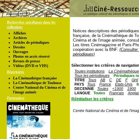
Recherches spécifiques dans les
collections
Notices descriptives des périodique
Affiches
française, de la Cinémathèque de To
Archives
Cinéma et de l'image animée, consul
Articles de périodiques
Les titres Cinémagazine et Paris-Ph
Dessins
coopération avec la BNF.
(Consulter 
Ouvrages
périodiques)
Photos en accés réservé
Revues de presse
Sélectionner les critères de navigation
Vidéos (DVD et VHS)
Toutes institutions
La Cinémathèque 
Répertoires
Tous les périodiques
Périodiques n
La Cinémathèque française
TITRE
Tous
AB
C
DE
F
GHI
La Cinémathèque de Toulouse
PAYS
Tous
France
Etats-Unis
I
Centre National du Cinéma et de
DECENNIE
Toutes
<1900
1900
l'image animée
LANGUE
Toutes
Français
Anglai
Partenaires
Réinitialiser les critères
Centre National du Cinéma et de l'ima