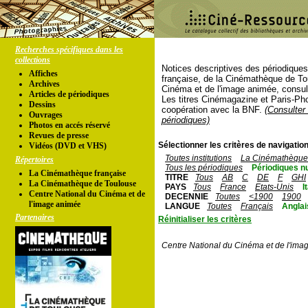
Recherches spécifiques dans les
collections
Notices descriptives des périodique
Affiches
française, de la Cinémathèque de To
Archives
Cinéma et de l'image animée, consul
Articles de périodiques
Les titres Cinémagazine et Paris-Ph
Dessins
coopération avec la BNF.
(Consulter 
Ouvrages
périodiques)
Photos en accés réservé
Revues de presse
Sélectionner les critères de navigation
Vidéos (DVD et VHS)
Toutes institutions
La Cinémathèque 
Répertoires
Tous les périodiques
Périodiques n
La Cinémathèque française
TITRE
Tous
AB
C
DE
F
GHI
La Cinémathèque de Toulouse
PAYS
Tous
France
Etats-Unis
I
Centre National du Cinéma et de
DECENNIE
Toutes
<1900
1900
l'image animée
LANGUE
Toutes
Français
Anglai
Partenaires
Réinitialiser les critères
Centre National du Cinéma et de l'ima