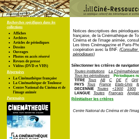
Recherches spécifiques dans les
collections
Notices descriptives des périodique
Affiches
française, de la Cinémathèque de To
Archives
Cinéma et de l'image animée, consul
Articles de périodiques
Les titres Cinémagazine et Paris-Ph
Dessins
coopération avec la BNF.
(Consulter 
Ouvrages
périodiques)
Photos en accés réservé
Revues de presse
Sélectionner les critères de navigation
Vidéos (DVD et VHS)
Toutes institutions
La Cinémathèque 
Répertoires
Tous les périodiques
Périodiques n
La Cinémathèque française
TITRE
Tous
AB
C
DE
F
GHI
La Cinémathèque de Toulouse
PAYS
Tous
France
Etats-Unis
I
Centre National du Cinéma et de
DECENNIE
Toutes
<1900
1900
l'image animée
LANGUE
Toutes
Français
Anglai
Partenaires
Réinitialiser les critères
Centre National du Cinéma et de l'ima