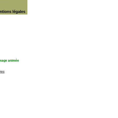
ntions légales
'image animée
res