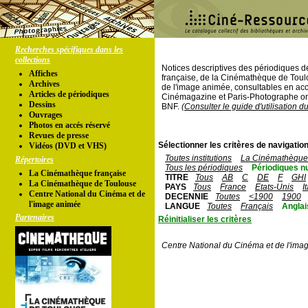
Recherches spécifiques dans les
collections
Notices descriptives des périodiques 
Affiches
française, de la Cinémathèque de Toul
Archives
de l'image animée, consultables en acc
Articles de périodiques
Cinémagazine et Paris-Photographe ont
Dessins
BNF.
(Consulter le guide d'utilisation d
Ouvrages
Photos en accés réservé
Revues de presse
Sélectionner les critères de navigation
Vidéos (DVD et VHS)
Toutes institutions
La Cinémathèque 
Répertoires
Tous les périodiques
Périodiques n
La Cinémathèque française
TITRE
Tous
AB
C
DE
F
GHI
La Cinémathèque de Toulouse
PAYS
Tous
France
Etats-Unis
I
Centre National du Cinéma et de
DECENNIE
Toutes
<1900
1900
l'image animée
LANGUE
Toutes
Français
Anglai
Partenaires
Réinitialiser les critères
Centre National du Cinéma et de l'ima