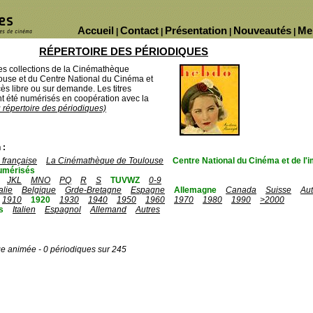
Accueil
Contact
Présentation
Nouveautés
Me
|
|
|
|
RÉPERTOIRE DES PÉRIODIQUES
des collections de la Cinémathèque
ouse et du Centre National du Cinéma et
ès libre ou sur demande. Les titres
 été numérisés en coopération avec la
u répertoire des périodiques)
 :
française
La Cinémathèque de Toulouse
Centre National du Cinéma et de l
umérisés
JKL
MNO
PQ
R
S
TUVWZ
0-9
talie
Belgique
Grde-Bretagne
Espagne
Allemagne
Canada
Suisse
Aut
1910
1920
1930
1940
1950
1960
1970
1980
1990
>2000
s
Italien
Espagnol
Allemand
Autres
ge animée - 0 périodiques sur 245