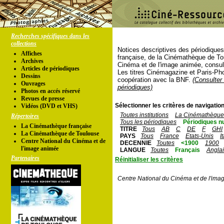
Recherches spécifiques dans les
collections
Notices descriptives des périodique
Affiches
française, de la Cinémathèque de To
Archives
Cinéma et de l'image animée, consul
Articles de périodiques
Les titres Cinémagazine et Paris-Ph
Dessins
coopération avec la BNF.
(Consulter 
Ouvrages
périodiques)
Photos en accés réservé
Revues de presse
Sélectionner les critères de navigation
Vidéos (DVD et VHS)
Toutes institutions
La Cinémathèque 
Répertoires
Tous les périodiques
Périodiques n
La Cinémathèque française
TITRE
Tous
AB
C
DE
F
GHI
La Cinémathèque de Toulouse
PAYS
Tous
France
Etats-Unis
I
Centre National du Cinéma et de
DECENNIE
Toutes
<1900
1900
l'image animée
LANGUE
Toutes
Français
Angla
Partenaires
Réinitialiser les critères
Centre National du Cinéma et de l'ima