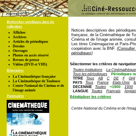
Recherches spécifiques dans les
collections
Notices descriptives des périodique
Affiches
française, de la Cinémathèque de To
Archives
Cinéma et de l'image animée, consul
Articles de périodiques
Les titres Cinémagazine et Paris-Ph
Dessins
coopération avec la BNF.
(Consulter 
Ouvrages
périodiques)
Photos en accés réservé
Revues de presse
Sélectionner les critères de navigation
Vidéos (DVD et VHS)
Toutes institutions
La Cinémathèque 
Répertoires
Tous les périodiques
Périodiques n
La Cinémathèque française
TITRE
Tous
AB
C
DE
F
GHI
La Cinémathèque de Toulouse
PAYS
Tous
France
Etats-Unis
I
Centre National du Cinéma et de
DECENNIE
Toutes
<1900
1900
l'image animée
LANGUE
Toutes
Français
Anglai
Partenaires
Réinitialiser les critères
Centre National du Cinéma et de l'ima