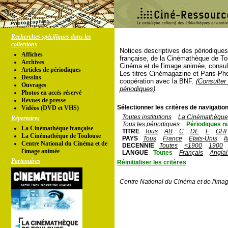
Recherches spécifiques dans les
collections
Notices descriptives des périodique
Affiches
française, de la Cinémathèque de To
Archives
Cinéma et de l'image animée, consul
Articles de périodiques
Les titres Cinémagazine et Paris-Ph
Dessins
coopération avec la BNF.
(Consulter 
Ouvrages
périodiques)
Photos en accés réservé
Revues de presse
Sélectionner les critères de navigation
Vidéos (DVD et VHS)
Toutes institutions
La Cinémathèque 
Répertoires
Tous les périodiques
Périodiques n
La Cinémathèque française
TITRE
Tous
AB
C
DE
F
GHI
La Cinémathèque de Toulouse
PAYS
Tous
France
Etats-Unis
I
Centre National du Cinéma et de
DECENNIE
Toutes
<1900
1900
l'image animée
LANGUE
Toutes
Français
Anglai
Partenaires
Réinitialiser les critères
Centre National du Cinéma et de l'ima