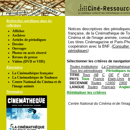
Recherches spécifiques dans les
collections
Notices descriptives des périodique
Affiches
française, de la Cinémathèque de To
Archives
Cinéma et de l'image animée, consul
Articles de périodiques
Les titres Cinémagazine et Paris-Ph
Dessins
coopération avec la BNF.
(Consulter 
Ouvrages
périodiques)
Photos en accés réservé
Revues de presse
Sélectionner les critères de navigation
Vidéos (DVD et VHS)
Toutes institutions
La Cinémathèque 
Répertoires
Tous les périodiques
Périodiques n
La Cinémathèque française
TITRE
Tous
AB
C
DE
F
GHI
La Cinémathèque de Toulouse
PAYS
Tous
France
Etats-Unis
I
Centre National du Cinéma et de
DECENNIE
Toutes
<1900
1900
l'image animée
LANGUE
Toutes
Français
Anglai
Partenaires
Réinitialiser les critères
Centre National du Cinéma et de l'ima