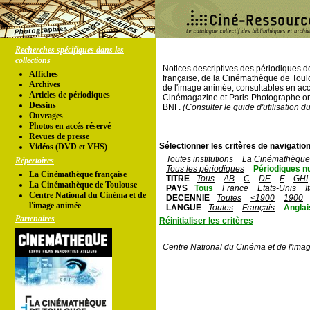
Recherches spécifiques dans les
collections
Notices descriptives des périodiques 
Affiches
française, de la Cinémathèque de Toul
Archives
de l'image animée, consultables en acc
Articles de périodiques
Cinémagazine et Paris-Photographe ont
Dessins
BNF.
(Consulter le guide d'utilisation d
Ouvrages
Photos en accés réservé
Revues de presse
Sélectionner les critères de navigation
Vidéos (DVD et VHS)
Toutes institutions
La Cinémathèque 
Répertoires
Tous les périodiques
Périodiques n
La Cinémathèque française
TITRE
Tous
AB
C
DE
F
GHI
La Cinémathèque de Toulouse
PAYS
Tous
France
Etats-Unis
I
Centre National du Cinéma et de
DECENNIE
Toutes
<1900
1900
l'image animée
LANGUE
Toutes
Français
Anglai
Partenaires
Réinitialiser les critères
Centre National du Cinéma et de l'ima