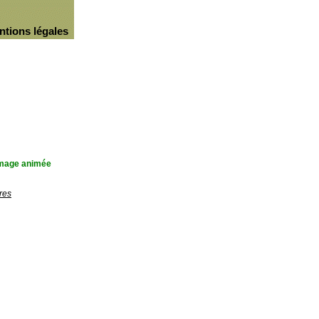
ntions légales
'image animée
res