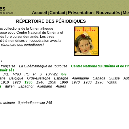
Accueil
Contact
Présentation
Nouveautés
Me
|
|
|
|
RÉPERTOIRE DES PÉRIODIQUES
des collections de la Cinémathèque
ouse et du Centre National du Cinéma et
ès libre ou sur demande. Les titres
 été numérisés en coopération avec la
u répertoire des périodiques)
 :
française
La Cinémathèque de Toulouse
Centre National du Cinéma et de l
umérisés
JKL
MNO
PQ
R
S
TUVWZ
0-9
talie
Belgique
Grde-Bretagne
Espagne
Allemagne
Canada
Suisse
Aut
1910
1920
1930
1940
1950
1960
1970
1980
1990
>2000
s
Italien
Espagnol
Allemand
Autres
ge animée - 0 périodiques sur 245