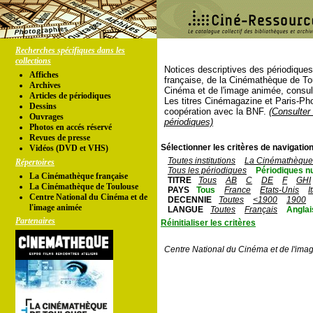
Recherches spécifiques dans les
collections
Notices descriptives des périodique
Affiches
française, de la Cinémathèque de To
Archives
Cinéma et de l'image animée, consul
Articles de périodiques
Les titres Cinémagazine et Paris-Ph
Dessins
coopération avec la BNF.
(Consulter 
Ouvrages
périodiques)
Photos en accés réservé
Revues de presse
Sélectionner les critères de navigation
Vidéos (DVD et VHS)
Toutes institutions
La Cinémathèque 
Répertoires
Tous les périodiques
Périodiques n
La Cinémathèque française
TITRE
Tous
AB
C
DE
F
GHI
La Cinémathèque de Toulouse
PAYS
Tous
France
Etats-Unis
I
Centre National du Cinéma et de
DECENNIE
Toutes
<1900
1900
l'image animée
LANGUE
Toutes
Français
Anglai
Partenaires
Réinitialiser les critères
Centre National du Cinéma et de l'ima