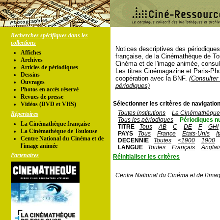
Recherches spécifiques dans les
collections
Notices descriptives des périodique
Affiches
française, de la Cinémathèque de To
Archives
Cinéma et de l'image animée, consul
Articles de périodiques
Les titres Cinémagazine et Paris-Ph
Dessins
coopération avec la BNF.
(Consulter 
Ouvrages
périodiques)
Photos en accés réservé
Revues de presse
Sélectionner les critères de navigation
Vidéos (DVD et VHS)
Toutes institutions
La Cinémathèque 
Répertoires
Tous les périodiques
Périodiques n
La Cinémathèque française
TITRE
Tous
AB
C
DE
F
GHI
La Cinémathèque de Toulouse
PAYS
Tous
France
Etats-Unis
I
Centre National du Cinéma et de
DECENNIE
Toutes
<1900
1900
l'image animée
LANGUE
Toutes
Français
Anglai
Partenaires
Réinitialiser les critères
Centre National du Cinéma et de l'ima