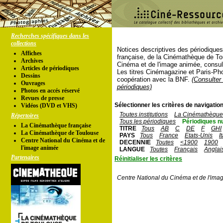
Recherches spécifiques dans les
collections
Notices descriptives des périodique
Affiches
française, de la Cinémathèque de To
Archives
Cinéma et de l'image animée, consul
Articles de périodiques
Les titres Cinémagazine et Paris-Ph
Dessins
coopération avec la BNF.
(Consulter 
Ouvrages
périodiques)
Photos en accés réservé
Revues de presse
Sélectionner les critères de navigation
Vidéos (DVD et VHS)
Toutes institutions
La Cinémathèque 
Répertoires
Tous les périodiques
Périodiques n
La Cinémathèque française
TITRE
Tous
AB
C
DE
F
GHI
La Cinémathèque de Toulouse
PAYS
Tous
France
Etats-Unis
I
Centre National du Cinéma et de
DECENNIE
Toutes
<1900
1900
l'image animée
LANGUE
Toutes
Français
Anglai
Partenaires
Réinitialiser les critères
Centre National du Cinéma et de l'ima