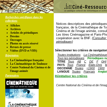
Recherches spécifiques dans les
collections
Notices descriptives des périodique
Affiches
française, de la Cinémathèque de To
Archives
Cinéma et de l'image animée, consul
Articles de périodiques
Les titres Cinémagazine et Paris-Ph
Dessins
coopération avec la BNF.
(Consulter 
Ouvrages
périodiques)
Photos en accés réservé
Revues de presse
Sélectionner les critères de navigation
Vidéos (DVD et VHS)
Toutes institutions
La Cinémathèque 
Répertoires
Tous les périodiques
Périodiques n
La Cinémathèque française
TITRE
Tous
AB
C
DE
F
GHI
La Cinémathèque de Toulouse
PAYS
Tous
France
Etats-Unis
I
Centre National du Cinéma et de
DECENNIE
Toutes
<1900
1900
l'image animée
LANGUE
Toutes
Français
Anglai
Partenaires
Réinitialiser les critères
Centre National du Cinéma et de l'ima