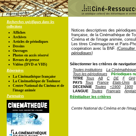
Recherches spécifiques dans les
collections
Notices descriptives des périodique
Affiches
française, de la Cinémathèque de To
Archives
Cinéma et de l'image animée, consul
Articles de périodiques
Les titres Cinémagazine et Paris-Ph
Dessins
coopération avec la BNF.
(Consulter 
Ouvrages
périodiques)
Photos en accés réservé
Revues de presse
Sélectionner les critères de navigation
Vidéos (DVD et VHS)
Toutes institutions
La Cinémathèque 
Répertoires
Tous les périodiques
Périodiques n
La Cinémathèque française
TITRE
Tous
AB
C
DE
F
GHI
La Cinémathèque de Toulouse
PAYS
Tous
France
Etats-Unis
I
Centre National du Cinéma et de
DECENNIE
Toutes
<1900
1900
l'image animée
LANGUE
Toutes
Français
Anglai
Partenaires
Réinitialiser les critères
Centre National du Cinéma et de l'ima