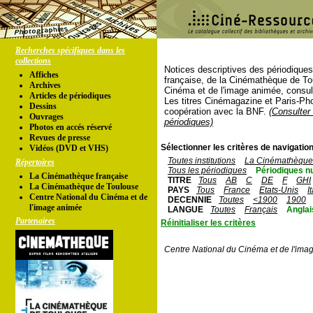
Recherches spécifiques dans les
collections
Notices descriptives des périodique
Affiches
française, de la Cinémathèque de To
Archives
Cinéma et de l'image animée, consul
Articles de périodiques
Les titres Cinémagazine et Paris-Ph
Dessins
coopération avec la BNF.
(Consulter 
Ouvrages
périodiques)
Photos en accés réservé
Revues de presse
Sélectionner les critères de navigation
Vidéos (DVD et VHS)
Toutes institutions
La Cinémathèque 
Répertoires
Tous les périodiques
Périodiques n
La Cinémathèque française
TITRE
Tous
AB
C
DE
F
GHI
La Cinémathèque de Toulouse
PAYS
Tous
France
Etats-Unis
I
Centre National du Cinéma et de
DECENNIE
Toutes
<1900
1900
l'image animée
LANGUE
Toutes
Français
Anglai
Partenaires
Réinitialiser les critères
Centre National du Cinéma et de l'ima