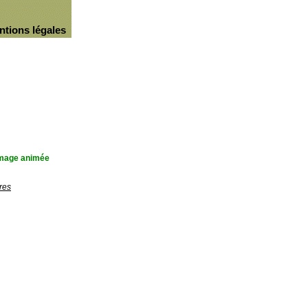
ntions légales
'image animée
res