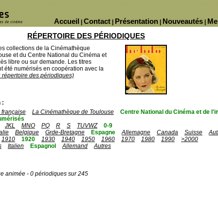
Accueil
Contact
Présentation
Nouveautés
Me
|
|
|
|
RÉPERTOIRE DES PÉRIODIQUES
des collections de la Cinémathèque
ouse et du Centre National du Cinéma et
ès libre ou sur demande. Les titres
 été numérisés en coopération avec la
u répertoire des périodiques)
 :
française
La Cinémathèque de Toulouse
Centre National du Cinéma et de l
umérisés
JKL
MNO
PQ
R
S
TUVWZ
0-9
talie
Belgique
Grde-Bretagne
Espagne
Allemagne
Canada
Suisse
Aut
1910
1920
1930
1940
1950
1960
1970
1980
1990
>2000
s
Italien
Espagnol
Allemand
Autres
ge animée - 0 périodiques sur 245