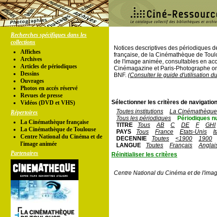
Recherches spécifiques dans les
collections
Notices descriptives des périodiques 
Affiches
française, de la Cinémathèque de Toul
Archives
de l'image animée, consultables en acc
Articles de périodiques
Cinémagazine et Paris-Photographe ont
Dessins
BNF.
(Consulter le guide d'utilisation d
Ouvrages
Photos en accés réservé
Revues de presse
Sélectionner les critères de navigation
Vidéos (DVD et VHS)
Toutes institutions
La Cinémathèque 
Répertoires
Tous les périodiques
Périodiques n
La Cinémathèque française
TITRE
Tous
AB
C
DE
F
GHI
La Cinémathèque de Toulouse
PAYS
Tous
France
Etats-Unis
I
Centre National du Cinéma et de
DECENNIE
Toutes
<1900
1900
l'image animée
LANGUE
Toutes
Français
Anglai
Partenaires
Réinitialiser les critères
Centre National du Cinéma et de l'ima