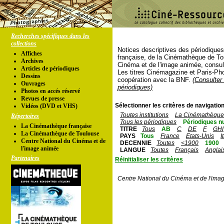
Recherches spécifiques dans les
collections
Notices descriptives des périodique
Affiches
française, de la Cinémathèque de To
Archives
Cinéma et de l'image animée, consul
Articles de périodiques
Les titres Cinémagazine et Paris-Ph
Dessins
coopération avec la BNF.
(Consulter 
Ouvrages
périodiques)
Photos en accés réservé
Revues de presse
Sélectionner les critères de navigation
Vidéos (DVD et VHS)
Toutes institutions
La Cinémathèque 
Répertoires
Tous les périodiques
Périodiques n
La Cinémathèque française
TITRE
Tous
AB
C
DE
F
GHI
La Cinémathèque de Toulouse
PAYS
Tous
France
Etats-Unis
I
Centre National du Cinéma et de
DECENNIE
Toutes
<1900
1900
l'image animée
LANGUE
Toutes
Français
Anglai
Partenaires
Réinitialiser les critères
Centre National du Cinéma et de l'ima