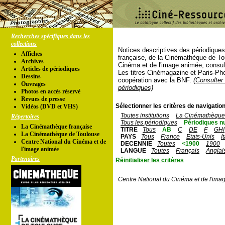
Recherches spécifiques dans les
collections
Notices descriptives des périodique
Affiches
française, de la Cinémathèque de To
Archives
Cinéma et de l'image animée, consul
Articles de périodiques
Les titres Cinémagazine et Paris-Ph
Dessins
coopération avec la BNF.
(Consulter 
Ouvrages
périodiques)
Photos en accés réservé
Revues de presse
Sélectionner les critères de navigation
Vidéos (DVD et VHS)
Toutes institutions
La Cinémathèque 
Répertoires
Tous les périodiques
Périodiques n
La Cinémathèque française
TITRE
Tous
AB
C
DE
F
GHI
La Cinémathèque de Toulouse
PAYS
Tous
France
Etats-Unis
I
Centre National du Cinéma et de
DECENNIE
Toutes
<1900
1900
l'image animée
LANGUE
Toutes
Français
Anglai
Partenaires
Réinitialiser les critères
Centre National du Cinéma et de l'ima