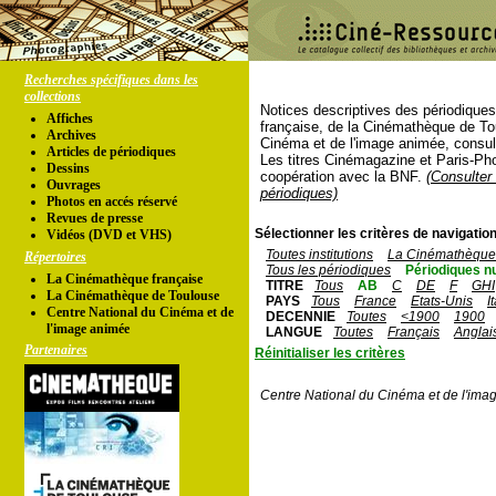
Recherches spécifiques dans les
collections
Notices descriptives des périodique
Affiches
française, de la Cinémathèque de To
Archives
Cinéma et de l'image animée, consul
Articles de périodiques
Les titres Cinémagazine et Paris-Ph
Dessins
coopération avec la BNF.
(Consulter 
Ouvrages
périodiques)
Photos en accés réservé
Revues de presse
Sélectionner les critères de navigation
Vidéos (DVD et VHS)
Toutes institutions
La Cinémathèque 
Répertoires
Tous les périodiques
Périodiques n
La Cinémathèque française
TITRE
Tous
AB
C
DE
F
GHI
La Cinémathèque de Toulouse
PAYS
Tous
France
Etats-Unis
I
Centre National du Cinéma et de
DECENNIE
Toutes
<1900
1900
l'image animée
LANGUE
Toutes
Français
Anglai
Partenaires
Réinitialiser les critères
Centre National du Cinéma et de l'ima