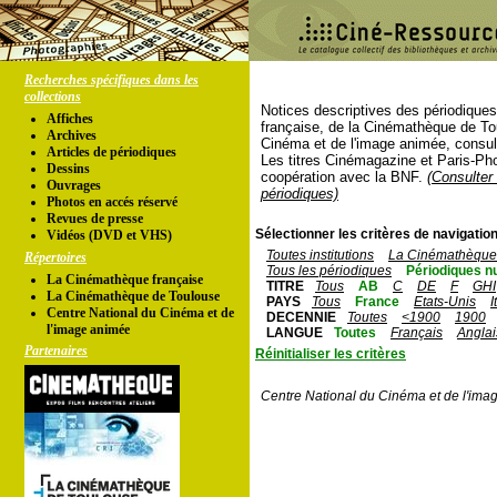
Recherches spécifiques dans les
collections
Notices descriptives des périodique
Affiches
française, de la Cinémathèque de To
Archives
Cinéma et de l'image animée, consul
Articles de périodiques
Les titres Cinémagazine et Paris-Ph
Dessins
coopération avec la BNF.
(Consulter 
Ouvrages
périodiques)
Photos en accés réservé
Revues de presse
Sélectionner les critères de navigation
Vidéos (DVD et VHS)
Toutes institutions
La Cinémathèque 
Répertoires
Tous les périodiques
Périodiques n
La Cinémathèque française
TITRE
Tous
AB
C
DE
F
GHI
La Cinémathèque de Toulouse
PAYS
Tous
France
Etats-Unis
I
Centre National du Cinéma et de
DECENNIE
Toutes
<1900
1900
l'image animée
LANGUE
Toutes
Français
Anglai
Partenaires
Réinitialiser les critères
Centre National du Cinéma et de l'ima