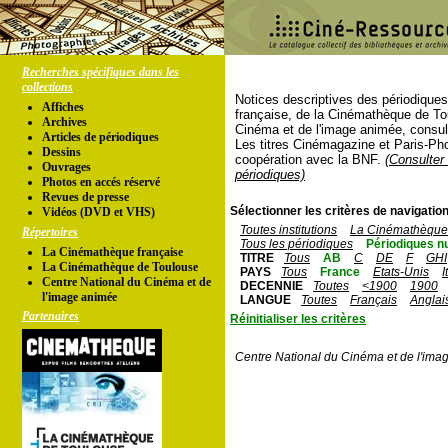
Recherches spécifiques dans les
collections
Notices descriptives des périodique
Affiches
française, de la Cinémathèque de To
Archives
Cinéma et de l'image animée, consul
Articles de périodiques
Les titres Cinémagazine et Paris-Ph
Dessins
coopération avec la BNF.
(Consulter 
Ouvrages
périodiques)
Photos en accés réservé
Revues de presse
Sélectionner les critères de navigation
Vidéos (DVD et VHS)
Toutes institutions
La Cinémathèque 
Répertoires
Tous les périodiques
Périodiques n
La Cinémathèque française
TITRE
Tous
AB
C
DE
F
GHI
La Cinémathèque de Toulouse
PAYS
Tous
France
Etats-Unis
I
Centre National du Cinéma et de
DECENNIE
Toutes
<1900
1900
l'image animée
LANGUE
Toutes
Français
Anglai
Partenaires
Réinitialiser les critères
Centre National du Cinéma et de l'ima