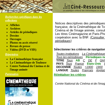
Recherches spécifiques dans les
collections
Notices descriptives des périodique
Affiches
française, de la Cinémathèque de To
Archives
Cinéma et de l'image animée, consul
Articles de périodiques
Les titres Cinémagazine et Paris-Ph
Dessins
coopération avec la BNF.
(Consulter 
Ouvrages
périodiques)
Photos en accés réservé
Revues de presse
Sélectionner les critères de navigation
Vidéos (DVD et VHS)
Toutes institutions
La Cinémathèque 
Répertoires
Tous les périodiques
Périodiques n
La Cinémathèque française
TITRE
Tous
AB
C
DE
F
GHI
La Cinémathèque de Toulouse
PAYS
Tous
France
Etats-Unis
Centre National du Cinéma et de
DECENNIE
Toutes
<1900
1900
l'image animée
LANGUE
Toutes
Français
Anglai
Partenaires
Réinitialiser les critères
Centre National du Cinéma et de l'ima