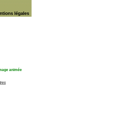
ntions légales
'image animée
tres