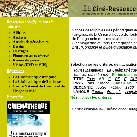
Recherches spécifiques dans les
collections
Notices descriptives des périodiques 
Affiches
française, de la Cinémathèque de Toul
Archives
de l'image animée, consultables en acc
Articles de périodiques
Cinémagazine et Paris-Photographe ont
Dessins
BNF.
(Consulter le guide d'utilisation d
Ouvrages
Photos en accés réservé
Revues de presse
Sélectionner les critères de navigation
Vidéos (DVD et VHS)
Toutes institutions
La Cinémathèque 
Répertoires
Tous les périodiques
Périodiques n
La Cinémathèque française
TITRE
Tous
AB
C
DE
F
GHI
La Cinémathèque de Toulouse
PAYS
Tous
France
Etats-Unis
Centre National du Cinéma et de
DECENNIE
Toutes
<1900
1900
l'image animée
LANGUE
Toutes
Français
Anglai
Partenaires
Réinitialiser les critères
Centre National du Cinéma et de l'ima