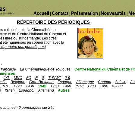
Accueil
Contact
Présentation
Nouveautés
Me
|
|
|
|
RÉPERTOIRE DES PÉRIODIQUES
des collections de la Cinémathèque
ouse et du Centre National du Cinéma et
ès libre ou sur demande. Les titres
 été numérisés en coopération avec la
u répertoire des périodiques)
 :
française
La Cinémathèque de Toulouse
Centre National du Cinéma et de l
umérisés
JKL
MNO
PQ
R
S
TUVWZ
0-9
Italie
Belgique
Grde-Bretagne
Espagne
Allemagne
Canada
Suisse
Au
1910
1920
1930
1940
1950
1960
1970
1980
1990
>2000
s
Italien
Espagnol
Allemand
Autres
ge animée - 0 périodiques sur 245