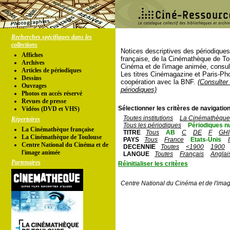
Recherches spécifiques dans les
collections
Notices descriptives des périodique
Affiches
française, de la Cinémathèque de To
Archives
Cinéma et de l'image animée, consul
Articles de périodiques
Les titres Cinémagazine et Paris-Ph
Dessins
coopération avec la BNF.
(Consulter 
Ouvrages
périodiques)
Photos en accés réservé
Revues de presse
Sélectionner les critères de navigation
Vidéos (DVD et VHS)
Toutes institutions
La Cinémathèque 
Répertoires
Tous les périodiques
Périodiques n
La Cinémathèque française
TITRE
Tous
AB
C
DE
F
GHI
La Cinémathèque de Toulouse
PAYS
Tous
France
Etats-Unis
Centre National du Cinéma et de
DECENNIE
Toutes
<1900
1900
l'image animée
LANGUE
Toutes
Français
Anglai
Partenaires
Réinitialiser les critères
Centre National du Cinéma et de l'ima